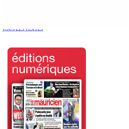
« La situation est intenable » : à Ceuta, un millier de
jeunes migrants en attente de prise en charge
6 Août 2026 09h50
TOUS LES TEXTES