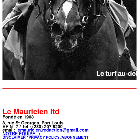
Le Mauricien ltd
Fondé en 1908
8, rue St Georges, Port Louis
BP N° 7 / Tel : (230) 207 8200
email:
lemauricien.redaction@gmail.com
NOTRE ÉQUIPE →
DISCLAIMER
/
PRIVACY POLICY
/
ABONNEMENT