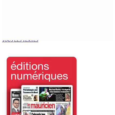
6 Août 2026 14h00
Kugan Parapen, Junior Minister à la Sécurité sociale «
Le processus de décolonisation est toujours inachevé
»
6 Août 2026 13h00
TOUS LES TEXTES