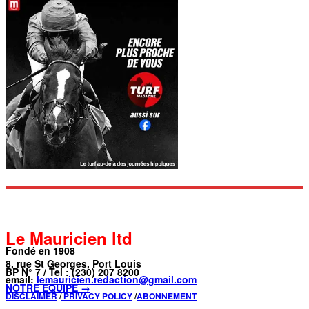
Le Mauricien ltd
Fondé en 1908
8, rue St Georges, Port Louis
BP N° 7 / Tel : (230) 207 8200
email:
lemauricien.redaction@gmail.com
NOTRE ÉQUIPE →
DISCLAIMER
/
PRIVACY POLICY
/
ABONNEMENT