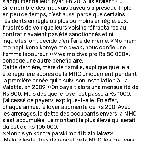
s’acquitter de leur loyer. En 2013, ils étaient 40.
Si le nombre des mauvais payeurs a presque triplé
en peu de temps, c’est aussi parce que certains
résidents en règle ou plus ou moins en règle, eux,
frustrés de voir que leurs voisins réfractaires au
contrat n’avaient pas été sanctionnés et ni
inquiétés, ont décidé d’en faire de même. «Mo mem
mo nepli kone komye mo dwa», nous confie une
femme laboureur. «Mwa mo dwa pre Rs 80 000»,
concède une autre bénéficiaire.
Cette dernière, mère de famille, explique qu’elle a
été régulière auprès de la MHC uniquement pendant
la première année qui a suivi son installation à La
Valette, en 2009. «On payait alors une mensualité de
Rs 800. Mais dès que le loyer est passé à Rs 1000,
j’ai cessé de payer», explique-t-elle. En effet,
chaque année, le loyer augmente de Rs 200. Avec
les arrérages, la dette des occupants envers la MHC
s’est accumulée. Le montant le plus élevé qui serait
dû est de Rs 105 000.
«Monn siyn kontra parski mo ti bizin lakaz»
Malgré les lettres de rappel de la MHC, les mauvais