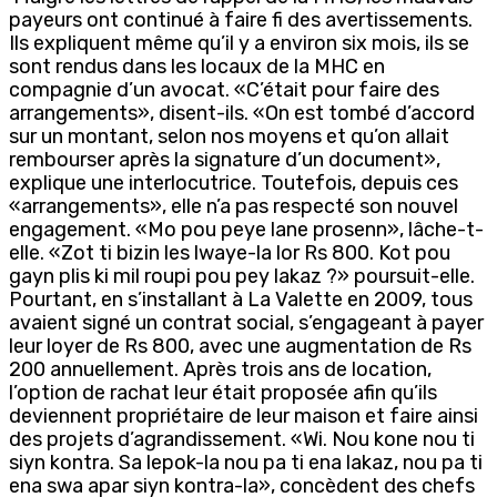
payeurs ont continué à faire fi des avertissements.
Ils expliquent même qu’il y a environ six mois, ils se
sont rendus dans les locaux de la MHC en
compagnie d’un avocat. «C’était pour faire des
arrangements», disent-ils. «On est tombé d’accord
sur un montant, selon nos moyens et qu’on allait
rembourser après la signature d’un document»,
explique une interlocutrice. Toutefois, depuis ces
«arrangements», elle n’a pas respecté son nouvel
engagement. «Mo pou peye lane prosenn», lâche-t-
elle. «Zot ti bizin les lwaye-la lor Rs 800. Kot pou
gayn plis ki mil roupi pou pey lakaz ?» poursuit-elle.
Pourtant, en s’installant à La Valette en 2009, tous
avaient signé un contrat social, s’engageant à payer
leur loyer de Rs 800, avec une augmentation de Rs
200 annuellement. Après trois ans de location,
l’option de rachat leur était proposée afin qu’ils
deviennent propriétaire de leur maison et faire ainsi
des projets d’agrandissement. «Wi. Nou kone nou ti
siyn kontra. Sa lepok-la nou pa ti ena lakaz, nou pa ti
ena swa apar siyn kontra-la», concèdent des chefs