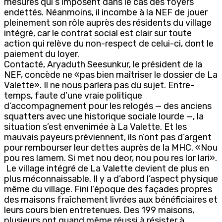
mesures qui s’imposent dans le cas des foyers
endettés. Néanmoins, il incombe à la NEF de jouer
pleinement son rôle auprès des résidents du village
intégré, car le contrat social est clair sur toute
action qui relève du non-respect de celui-ci, dont le
paiement du loyer.
Contacté, Aryaduth Seesunkur, le président de la
NEF, concède ne «pas bien maîtriser le dossier de La
Valette». Il ne nous parlera pas du sujet. Entre-
temps, faute d’une vraie politique
d’accompagnement pour les relogés — des anciens
squatters avec une historique sociale lourde —, la
situation s’est envenimée à La Valette. Et les
mauvais payeurs préviennent, ils n’ont pas d’argent
pour rembourser leur dettes auprès de la MHC. «Nou
pou res lamem. Si met nou deor, nou pou res lor lari».
Le village intégré de La Valette devient de plus en
plus méconnaissable. Il y a d’abord l’aspect physique
même du village. Fini l’époque des façades propres
des maisons fraîchement livrées aux bénéficiaires et
leurs cours bien entretenues. Des 199 maisons,
plusieurs ont quand même réussi à résister à