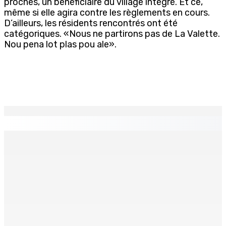
proches, un bénéficiaire du village intégré. Et ce,
même si elle agira contre les règlements en cours.
D’ailleurs, les résidents rencontrés ont été
catégoriques. «Nous ne partirons pas de La Valette.
Nou pena lot plas pou ale».
EN CONTINU
↻
CORPS PARA-PUBLICS EDB : Rs 850 000 par mois à
Ramdaursingh pour le poste de CEO
7 Août 2026 10h00
Prisons 579 téléphones portables saisis depuis
novembre 2024
7 Août 2026 09h00