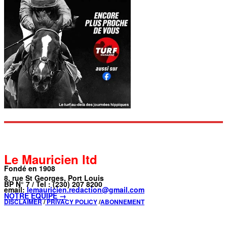
Le Mauricien ltd
Fondé en 1908
8, rue St Georges, Port Louis
BP N° 7 / Tel : (230) 207 8200
email:
lemauricien.redaction@gmail.com
NOTRE ÉQUIPE →
DISCLAIMER
/
PRIVACY POLICY
/
ABONNEMENT