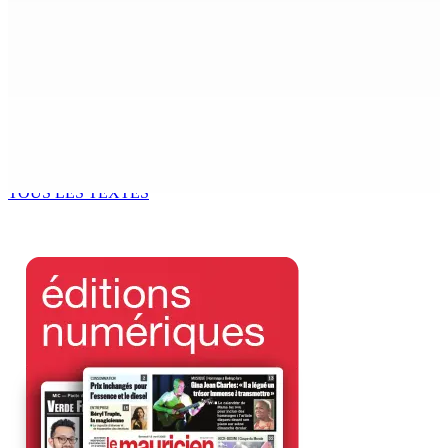
Un passager mauricien décède à bord d’un vol d’Air
Mauritius
6 Août 2026 17h56
Adrien Duval a démissionné de ses fonctions
d’Opposition Whip et de président du Public Accounts
Committee (PAC)
6 Août 2026 17h52
TOUS LES TEXTES