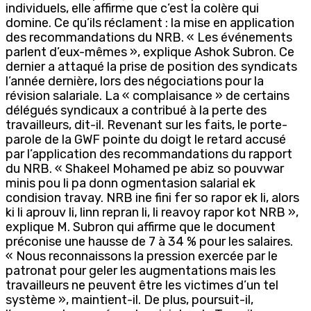
individuels, elle affirme que c’est la colère qui
domine. Ce qu’ils réclament : la mise en application
des recommandations du NRB. « Les événements
parlent d’eux-mêmes », explique Ashok Subron. Ce
dernier a attaqué la prise de position des syndicats
l’année dernière, lors des négociations pour la
révision salariale. La « complaisance » de certains
délégués syndicaux a contribué à la perte des
travailleurs, dit-il. Revenant sur les faits, le porte-
parole de la GWF pointe du doigt le retard accusé
par l’application des recommandations du rapport
du NRB. « Shakeel Mohamed pe abiz so pouvwar
minis pou li pa donn ogmentasion salarial ek
condision travay. NRB ine fini fer so rapor ek li, alors
ki li aprouv li, linn repran li, li reavoy rapor kot NRB »,
explique M. Subron qui affirme que le document
préconise une hausse de 7 à 34 % pour les salaires.
« Nous reconnaissons la pression exercée par le
patronat pour geler les augmentations mais les
travailleurs ne peuvent être les victimes d’un tel
système », maintient-il. De plus, poursuit-il,