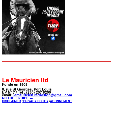
Le Mauricien ltd
Fondé en 1908
8, rue St Georges, Port Louis
BP N° 7 / Tel : (230) 207 8200
email:
lemauricien.redaction@gmail.com
NOTRE ÉQUIPE →
DISCLAIMER
/
PRIVACY POLICY
/
ABONNEMENT