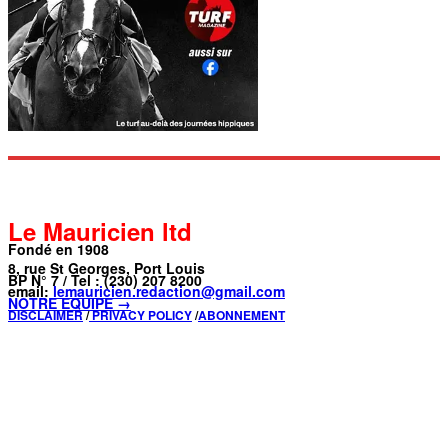
Le Mauricien ltd
Fondé en 1908
8, rue St Georges, Port Louis
BP N° 7 / Tel : (230) 207 8200
email:
lemauricien.redaction@gmail.com
NOTRE ÉQUIPE →
DISCLAIMER
/
PRIVACY POLICY
/
ABONNEMENT