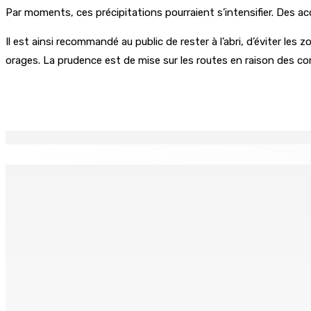
Par moments, ces précipitations pourraient s’intensifier. Des accu
Il est ainsi recommandé au public de rester à l’abri, d’éviter les 
orages. La prudence est de mise sur les routes en raison des cond
Partager
EN CONTINU
↻
TPLink Open Day :MT récompensée pour l’innovation en matiè
7 Août 2026 19h00
Fléaux sociaux | Conseil des Religions : Mobilisation nation
7 Août 2026 18h00
MONTAGNE-LONGUE : Grièvement brûlée après que ses vêtem