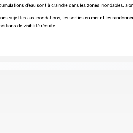
mulations d’eau sont à craindre dans les zones inondables, alors qu
zones sujettes aux inondations, les sorties en mer et les randonnées
itions de visibilité réduite.
re de wi-fi résidentiel
ale en faveur de l’éducation civique et des valeurs citoyenne
ents ont pris feu
MONTAGNE-BLANCHE : Enlevé, séquest