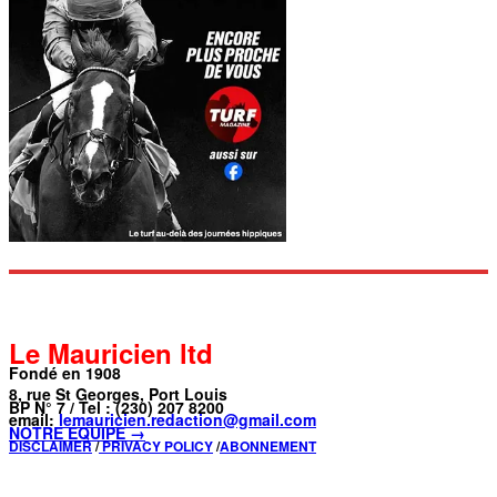
Le Mauricien ltd
Fondé en 1908
8, rue St Georges, Port Louis
BP N° 7 / Tel : (230) 207 8200
email:
lemauricien.redaction@gmail.com
NOTRE ÉQUIPE →
DISCLAIMER
/
PRIVACY POLICY
/
ABONNEMENT