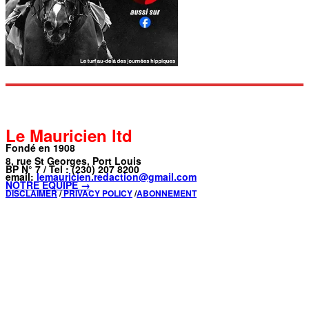
Le Mauricien ltd
Fondé en 1908
8, rue St Georges, Port Louis
BP N° 7 / Tel : (230) 207 8200
email:
lemauricien.redaction@gmail.com
NOTRE ÉQUIPE →
DISCLAIMER
/
PRIVACY POLICY
/
ABONNEMENT