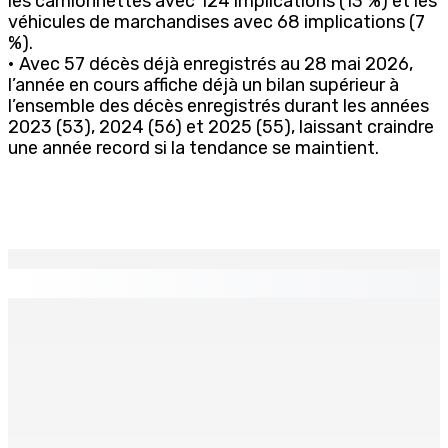
les camionnettes avec 124 implications (13 %) et les
véhicules de marchandises avec 68 implications (7
%).
• Avec 57 décès déjà enregistrés au 28 mai 2026,
l’année en cours affiche déjà un bilan supérieur à
l’ensemble des décès enregistrés durant les années
2023 (53), 2024 (56) et 2025 (55), laissant craindre
une année record si la tendance se maintient.
EN CONTINU
↻
TPLink Open Day :MT récompensée pour l’innovation en
matière de wi-fi résidentiel
7 Août 2026 19h00
Fléaux sociaux | Conseil des Religions : Mobilisation