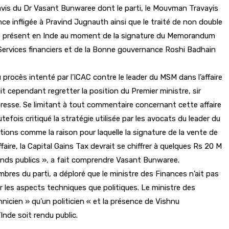
 l’avis du Dr Vasant Bunwaree dont le parti, le Mouvman Travayis
e infligée à Pravind Jugnauth ainsi que le traité de non double
 été présent en Inde au moment de la signature du Memorandum
 Services financiers et de la Bonne gouvernance Roshi Badhain
ocès intenté par l’ICAC contre le leader du MSM dans l’affaire
dit cependant regretter la position du Premier ministre, sir
presse. Se limitant à tout commentaire concernant cette affaire
ois critiqué la stratégie utilisée par les avocats du leader du
ions comme la raison pour laquelle la signature de la vente de
faire, la Capital Gains Tax devrait se chiffrer à quelques Rs 20 M
 fonds publics », a fait comprendre Vasant Bunwaree.
res du parti, a déploré que le ministre des Finances n’ait pas
sur les aspects techniques que politiques. Le ministre des
icien » qu’un politicien « et la présence de Vishnu
Inde soit rendu public.