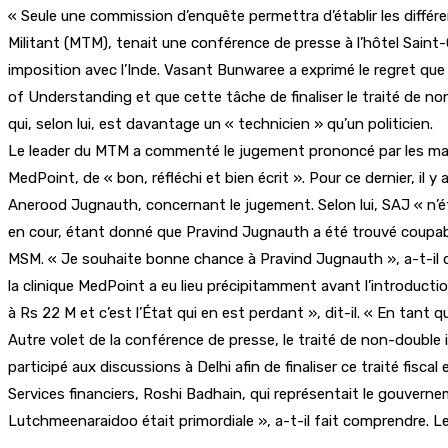
« Seule une commission d’enquête permettra d’établir les différen
Militant (MTM), tenait une conférence de presse à l’hôtel Saint
imposition avec l’Inde. Vasant Bunwaree a exprimé le regret q
of Understanding et que cette tâche de finaliser le traité de n
qui, selon lui, est davantage un « technicien » qu’un politicien.
Le leader du MTM a commenté le jugement prononcé par les magi
MedPoint, de « bon, réfléchi et bien écrit ». Pour ce dernier, il 
Anerood Jugnauth, concernant le jugement. Selon lui, SAJ « n’ét
en cour, étant donné que Pravind Jugnauth a été trouvé coupable
MSM. « Je souhaite bonne chance à Pravind Jugnauth », a-t-il dé
la clinique MedPoint a eu lieu précipitamment avant l’introduction
à Rs 22 M et c’est l’État qui en est perdant », dit-il. « En tan
Autre volet de la conférence de presse, le traité de non-double
participé aux discussions à Delhi afin de finaliser ce traité fisc
Services financiers, Roshi Badhain, qui représentait le gouvern
Lutchmeenaraidoo était primordiale », a-t-il fait comprendre. L