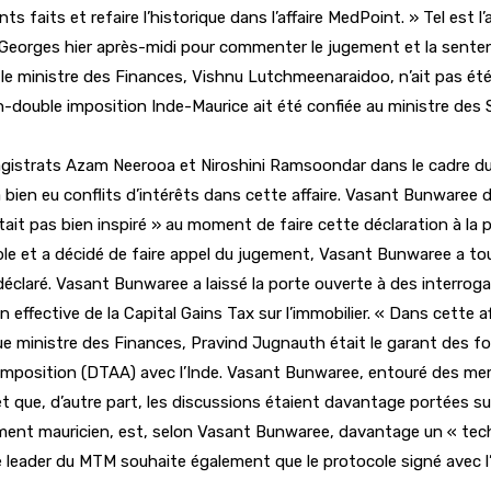
ts faits et refaire l’historique dans l’affaire MedPoint. » Tel est
-Georges hier après-midi pour commenter le jugement et la sentenc
ue le ministre des Finances, Vishnu Lutchmeenaraidoo, n’ait pas
on-double imposition Inde-Maurice ait été confiée au ministre des
strats Azam Neerooa et Niroshini Ramsoondar dans le cadre du pr
y a bien eu conflits d’intérêts dans cette affaire. Vasant Bunwaree 
ait pas bien inspiré » au moment de faire cette déclaration à la 
 et a décidé de faire appel du jugement, Vasant Bunwaree a toutef
claré. Vasant Bunwaree a laissé la porte ouverte à des interrogat
 effective de la Capital Gains Tax sur l’immobilier. « Dans cette af
t que ministre des Finances, Pravind Jugnauth était le garant des
 imposition (DTAA) avec l’Inde. Vasant Bunwaree, entouré des memb
al et que, d’autre part, les discussions étaient davantage portées 
ement mauricien, est, selon Vasant Bunwaree, davantage un « techn
e leader du MTM souhaite également que le protocole signé avec l’