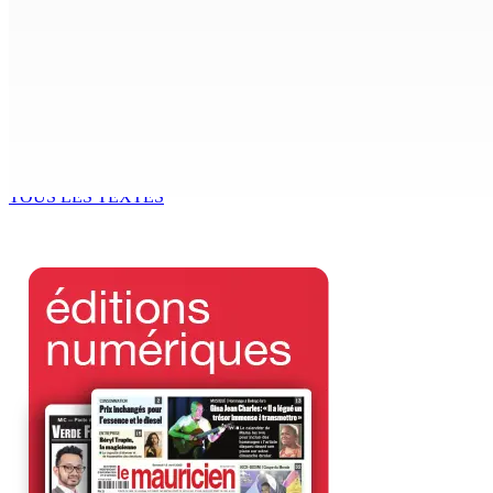
Région : Stéphanie Anquetil admise à l’African Academy for
7 Août 2026 08h00
Réforme des pensions | En vue de la promulgation La PKS
7 Août 2026 07h00
TOUS LES TEXTES