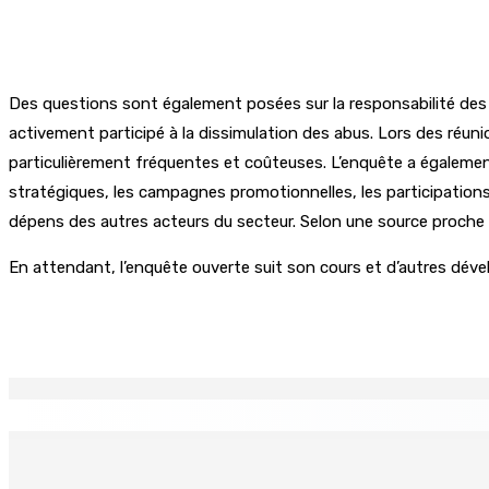
Des questions sont également posées sur la responsabilité des r
activement participé à la dissimulation des abus. Lors des réun
particulièrement fréquentes et coûteuses. L’enquête a également r
stratégiques, les campagnes promotionnelles, les participations 
dépens des autres acteurs du secteur. Selon une source proche 
En attendant, l’enquête ouverte suit son cours et d’autres dév
Partager
EN CONTINU
↻
MONTAGNE-LONGUE : Grièvement brûlée après que ses vêtem