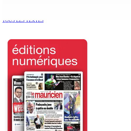
Échiquier politique | Changing of Guards — Chetan Baboolal
7 Août 2026 11h11
TOUS LES TEXTES