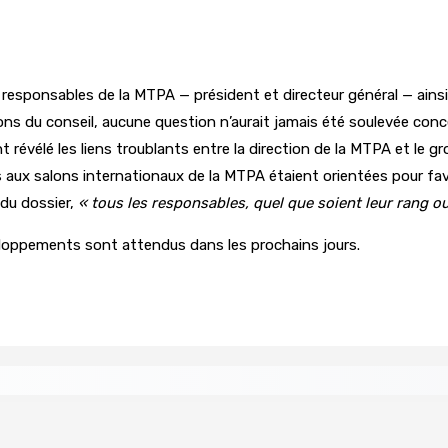
esponsables de la MTPA — président et directeur général — ainsi q
ions du conseil, aucune question n’aurait jamais été soulevée con
évélé les liens troublants entre la direction de la MTPA et le gro
aux salons internationaux de la MTPA étaient orientées pour favor
du dossier,
« tous les responsables, quel que soient leur rang 
eloppements sont attendus dans les prochains jours.
ents ont pris feu
MONTAGNE-BLANCHE : Enlevé, séquest