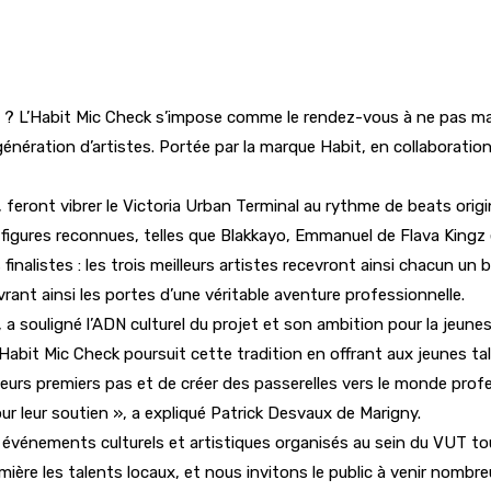
l ? L’Habit Mic Check s’impose comme le rendez-vous à ne pas ma
génération d’artistes. Portée par la marque Habit, en collaboration a
eront vibrer le Victoria Urban Terminal au rythme de beats origina
 figures reconnues, telles que Blakkayo, Emmanuel de Flava Kingz e
nalistes : les trois meilleurs artistes recevront ainsi chacun un
rant ainsi les portes d’une véritable aventure professionnelle.
 souligné l’ADN culturel du projet et son ambition pour la jeunes
L’Habit Mic Check poursuit cette tradition en offrant aux jeunes t
eurs premiers pas et de créer des passerelles vers le monde profe
r leur soutien », a expliqué Patrick Desvaux de Marigny.
x événements culturels et artistiques organisés au sein du VUT tout
ière les talents locaux, et nous invitons le public à venir nombre