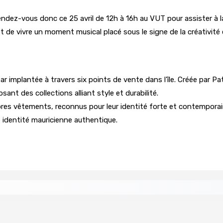
 rendez-vous donc ce 25 avril de 12h à 16h au VUT pour assister à 
t de vivre un moment musical placé sous le signe de la créativité
 implantée à travers six points de vente dans l’île. Créée par P
osant des collections alliant style et durabilité.
res vêtements, reconnus pour leur identité forte et contemporain
e identité mauricienne authentique.
tral
Un passager mauricien décède à bord d’un vol d’Air