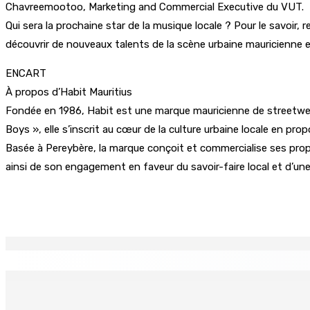
Chavreemootoo, Marketing and Commercial Executive du VUT.
Qui sera la prochaine star de la musique locale ? Pour le savoir,
découvrir de nouveaux talents de la scène urbaine mauricienne e
ENCART
À propos d’Habit Mauritius
Fondée en 1986, Habit est une marque mauricienne de streetwear
Boys », elle s’inscrit au cœur de la culture urbaine locale en prop
Basée à Pereybère, la marque conçoit et commercialise ses prop
ainsi de son engagement en faveur du savoir-faire local et d’un
Partager
EN CONTINU
↻
Port-Louis : Un jeune vend de la drogue près du Marché Cen