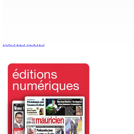
MONDE ESTUDIANTIN | Municipalité de Port-Louis — NAFCO : 
6 Août 2026 14h00
Kugan Parapen, Junior Minister à la Sécurité sociale « Le p
6 Août 2026 13h00
TOUS LES TEXTES