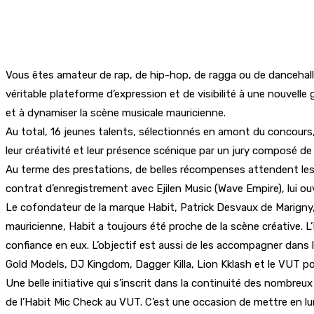
Vous êtes amateur de rap, de hip-hop, de ragga ou de dancehal
véritable plateforme d’expression et de visibilité à une nouvelle 
et à dynamiser la scène musicale mauricienne.
Au total, 16 jeunes talents, sélectionnés en amont du concours, f
leur créativité et leur présence scénique par un jury composé de
Au terme des prestations, de belles récompenses attendent les fi
contrat d’enregistrement avec Ejilen Music (Wave Empire), lui ouv
Le cofondateur de la marque Habit, Patrick Desvaux de Marigny, a
mauricienne, Habit a toujours été proche de la scène créative. 
confiance en eux. L’objectif est aussi de les accompagner dans l
Gold Models, DJ Kingdom, Dagger Killa, Lion Kklash et le VUT pou
Une belle initiative qui s’inscrit dans la continuité des nombreu
de l’Habit Mic Check au VUT. C’est une occasion de mettre en lum