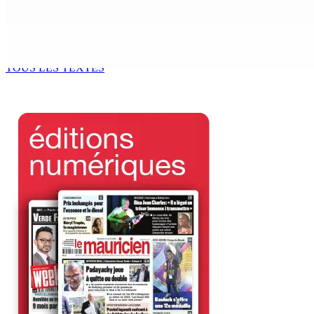
Beyond Westminster: The Sydney Pierre episode and Maurit
7 Août 2026 15h00
TOUS LES TEXTES