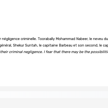
r négligence criminelle. Toorabally Mohammad Nabeer, le neveu du 
 général, Shekur Suntah, le capitaine Barbeau et son second, le c
heir criminal negligence. I fear that there may be the possibilit
ompensée pour l’innovation en matière de wi-fi résidentiel