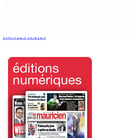
7 Août 2026 12h00
Océan Indien | Saisie de 157,5 kg de drogue : L’ex-JM
prend ses distances de la SUV et du gandia
7 Août 2026 11h49
TOUS LES TEXTES