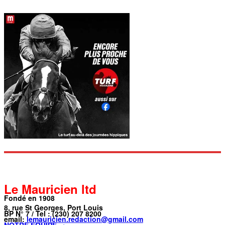
Le Mauricien ltd
Fondé en 1908
8, rue St Georges, Port Louis
BP N° 7 / Tel : (230) 207 8200
email:
lemauricien.redaction@gmail.com
NOTRE ÉQUIPE →