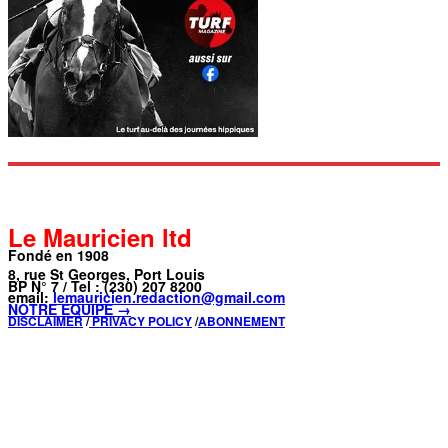
Le Mauricien ltd
Fondé en 1908
8, rue St Georges, Port Louis
BP N° 7 / Tel : (230) 207 8200
email:
lemauricien.redaction@gmail.com
NOTRE ÉQUIPE →
DISCLAIMER
/
PRIVACY POLICY
/
ABONNEMENT