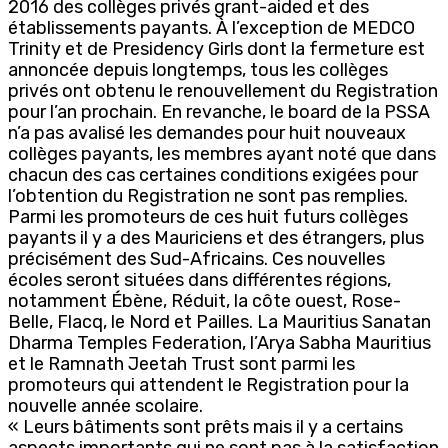
2016 des collèges privés grant-aided et des
établissements payants. À l’exception de MEDCO
Trinity et de Presidency Girls dont la fermeture est
annoncée depuis longtemps, tous les collèges
privés ont obtenu le renouvellement du Registration
pour l’an prochain. En revanche, le board de la PSSA
n’a pas avalisé les demandes pour huit nouveaux
collèges payants, les membres ayant noté que dans
chacun des cas certaines conditions exigées pour
l’obtention du Registration ne sont pas remplies.
Parmi les promoteurs de ces huit futurs collèges
payants il y a des Mauriciens et des étrangers, plus
précisément des Sud-Africains. Ces nouvelles
écoles seront situées dans différentes régions,
notamment Ébène, Réduit, la côte ouest, Rose-
Belle, Flacq, le Nord et Pailles. La Mauritius Sanatan
Dharma Temples Federation, l’Arya Sabha Mauritius
et le Ramnath Jeetah Trust sont parmi les
promoteurs qui attendent le Registration pour la
nouvelle année scolaire.
« Leurs bâtiments sont prêts mais il y a certains
aspects importants qui ne sont pas à la satisfaction