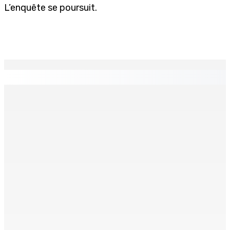
L’enquête se poursuit.
EN CONTINU
↻
Port-Louis : Un jeune vend de la drogue près du
Marché Central
6 Août 2026 18h00
Un passager mauricien décède à bord d’un vol d’Air
Mauritius
6 Août 2026 17h56
Adrien Duval a démissionné de ses fonctions
d’Opposition Whip et de président du Public Accounts
Committee (PAC)