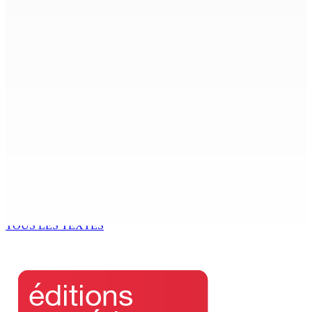
ACCESS TO JUSTICE IN MAURITIUS : If This Can Happen to
a Senior Counsel, What Does It Mean for Persons with
Disabilities?
6 Août 2026 15h00
MONDE ESTUDIANTIN | Municipalité de Port-Louis —
NAFCO : Concours national de débat prévu le jeudi 13
6 Août 2026 14h00
Kugan Parapen, Junior Minister à la Sécurité sociale «
Le processus de décolonisation est toujours inachevé
»
6 Août 2026 13h00
TOUS LES TEXTES