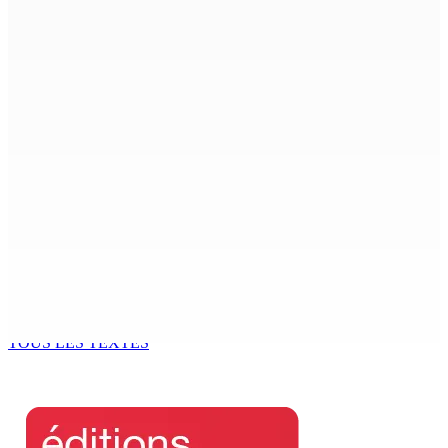
CIMETIÈRE DE BOIS-MARCHAND : Une inconnue inhumée
plus d’un an après son décès dans un accident
7 Août 2026 15h00
Beyond Westminster: The Sydney Pierre episode and
Mauritius’ Second Constitutional Conversation
7 Août 2026 15h00
Franco Quirin : « Une position de stricte neutralité »
7 Août 2026 12h00
Océan Indien | Saisie de 157,5 kg de drogue : L’ex-JM
prend ses distances de la SUV et du gandia
7 Août 2026 11h49
TOUS LES TEXTES