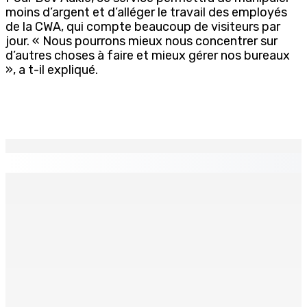
moins d’argent et d’alléger le travail des employés
de la CWA, qui compte beaucoup de visiteurs par
jour. « Nous pourrons mieux nous concentrer sur
d’autres choses à faire et mieux gérer nos bureaux
», a t-il expliqué.
EN CONTINU
↻
TPLink Open Day :MT récompensée pour l’innovation en
matière de wi-fi résidentiel
7 Août 2026 19h00
Fléaux sociaux | Conseil des Religions : Mobilisation
nationale en faveur de l’éducation civique et des
valeurs citoyennes