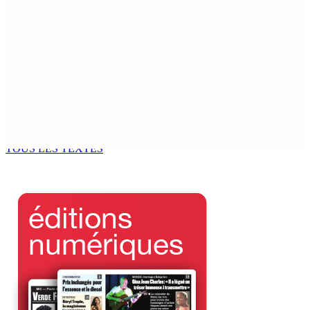
FCC | Opération DeepCode : Pas de caution pour l’ex-
ASP Seewoo et l’inspecteur Deoojee reconduits en
cellule
6 Août 2026 12h00
Port-Louis | Marché Central La grogne des maraîchers
contre les marchands ambulants
6 Août 2026 12h00
TOUS LES TEXTES