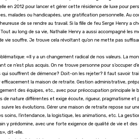
 elle en 2012 pour lancer et gérer cette résidence de luxe pour pe
es, malades ou handicapées, une gratification personnelle. Au cour
heureuse de se rendre au travail. Si la fille de feu Serge Henry a c
». Tout au long de sa vie, Nathalie Henry a aussi accompagné les m
in de vie souffre. Je trouve cela révoltant qu’on ne mette pas su
lématique: «Il y a un changement radical de nos valeurs. La mondi
nt ce n’est plus acquis. On ne trouve personne pour s’occuper d’e
 qui souffrent de démence? Doit-on les rejeter? ll faut savoir tra
efficacement la maison de retraite. Gestion administrative, prépar
gement des équipes, etc., avec pour préoccupation principale le b
es de nature différentes et exige écoute, rigueur, pragmatisme e
 suivre les évolutions. Gérer une maison de retraite repose sur un
 soins, l’intendance, la logistique, les animations, etc. La gest
main y prédomine, avec une forte exigence de qualité de vie et d
», dit-elle.