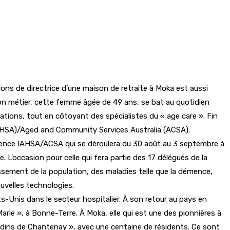
tions de directrice d’une maison de retraite à Moka est aussi
on métier, cette femme âgée de 49 ans, se bat au quotidien
ations, tout en côtoyant des spécialistes du « age care ». Fin
(IAHSA)/Aged and Community Services Australia (ACSA).
rence IAHSA/ACSA qui se déroulera du 30 août au 3 septembre à
 L’occasion pour celle qui fera partie des 17 délégués de la
issement de la population, des maladies telle que la démence,
ouvelles technologies.
ats-Unis dans le secteur hospitalier. À son retour au pays en
Marie », à Bonne-Terre. À Moka, elle qui est une des pionnières à
Jardins de Chantenay », avec une centaine de résidents. Ce sont