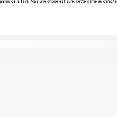
 jamais de le faire. Mais une chose est sûre, cette dame au carac
 au nom de la sécurité alimentaire
 « envolées » en route vers les Casernes centrales
nnessy Park Hotel
Sécheresse : restrictions sur l’utilisat
8 Août 2026 11h33