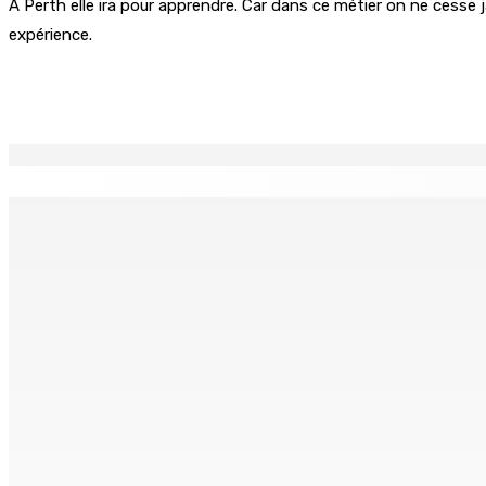
A Perth elle ira pour apprendre. Car dans ce métier on ne cesse
expérience.
Partager
EN CONTINU
↻
PLAISANCE — Station expérimentale : Un verger stratégique
8 Août 2026 13h00
POLICE — Après une opération à Vallée-des-Prêtres : Rs 7 M
8 Août 2026 12h00
Le Fron Militan Progresis, face à la presse ce samedi au He
8 Août 2026 11h40