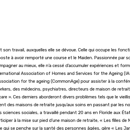
t son travail, auxquelles elle se dévoue. Celle qui occupe les fonc
oste à avoir remporté une course et le Maiden. Passionnée par s
ompagner au mieux, elle n’a cessé d’accumuler expériences et form
’International Association of Homes and Services for the Ageing 
sociation for the ageing (CommonAge) pour assister à la confé
kers, des médecins, psychiatres, directeurs de maison de retraite.
re ». Ces derniers aborderont divers problèmes tels que le vieill
ment des maisons de retraite jusqu’aux soins en passant par les n
les sciences sociales, a travaillé pendant 20 ans en Floride aux Ét
ciper à la mise sur pied d’une maison de retraite, « Les filles de 
icale qui se penche sur la santé des personnes âgées, gère « Les 