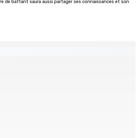
tère de battant saura aussi partager ses connaissances et son
ion de l’eau potable à partir du 10 août