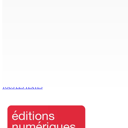
BUDGET AFTERMATH — Réforme de la pension — Finance Bill :
8 Août 2026 10h00
Logement : Re 1 pour les ménages aux revenus inférieurs à
8 Août 2026 09h55
POLITIQUE : Bhadain réclame la démission de Leu-Govind 
8 Août 2026 09h31
Corps para-publics | Procurements — CEB : L’IRP annule l’oc
8 Août 2026 07h00
TOUS LES TEXTES