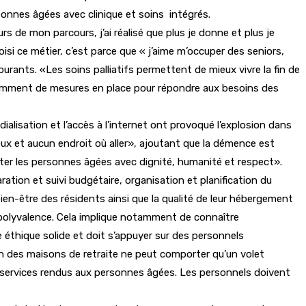
rsonnes âgées avec clinique et soins intégrés.
s de mon parcours, j’ai réalisé que plus je donne et plus je
hoisi ce métier, c’est parce que « j’aime m’occuper des seniors,
ourants. «Les soins palliatifs permettent de mieux vivre la fin de
ffisamment de mesures en place pour répondre aux besoins des
alisation et l’accès à l’internet ont provoqué l’explosion dans
ux et aucun endroit où aller», ajoutant que la démence est
iter les personnes âgées avec dignité, humanité et respect».
ation et suivi budgétaire, organisation et planification du
ien-être des résidents ainsi que la qualité de leur hébergement
t polyvalence. Cela implique notamment de connaître
e éthique solide et doit s’appuyer sur des personnels
ion des maisons de retraite ne peut comporter qu’un volet
es services rendus aux personnes âgées. Les personnels doivent