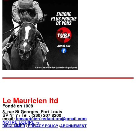
Le Mauricien ltd
Fondé en 1908
8, rue St Georges, Port Louis
BP N° 7 / Tel : (230) 207 8200
email:
lemauricien.redaction@gmail.com
NOTRE ÉQUIPE →
DISCLAIMER
/
PRIVACY POLICY
/
ABONNEMENT