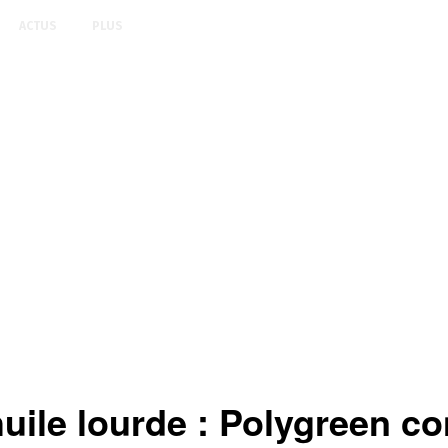
ACTUS
PLUS
le lourde : Polygreen con