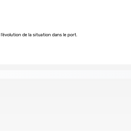
’évolution de la situation dans le port.
ents ont pris feu
MONTAGNE-BLANCHE : Enlevé, séquest
7 Août 2026 16h00
le n’a été détecté pendant l’opération