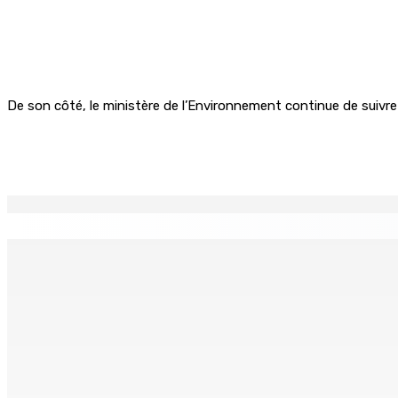
De son côté, le ministère de l’Environnement continue de suivre l
Partager
EN CONTINU
↻
MONTAGNE-LONGUE : Grièvement brûlée après que ses vêtem
7 Août 2026 17h00
Crash de l’hydravion à La Prairie : aucun déversement d’hui
7 Août 2026 15h50