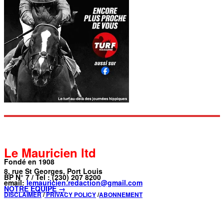
Le Mauricien ltd
Fondé en 1908
8, rue St Georges, Port Louis
BP N° 7 / Tel : (230) 207 8200
email:
lemauricien.redaction@gmail.com
NOTRE ÉQUIPE →
DISCLAIMER
/
PRIVACY POLICY
/
ABONNEMENT