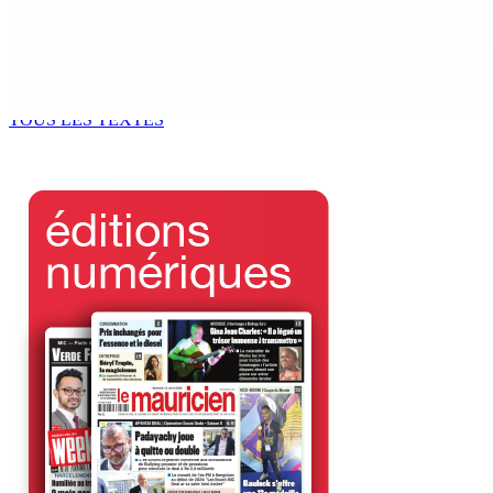
5 Août 2026 14h00
Le Kreol morisien au parlement | Joe Lesjongard, leader de 
5 Août 2026 13h00
TOUS LES TEXTES