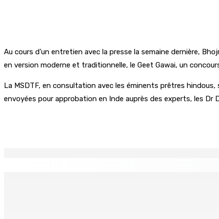
Au cours d’un entretien avec la presse la semaine dernière, Bh
en version moderne et traditionnelle, le Geet Gawai, un concours
La MSDTF, en consultation avec les éminents prêtres hindous, se
envoyées pour approbation en Inde auprès des experts, les Dr D
Partager
EN CONTINU
↻
La météo de ce jeudi 06 août
Technologie de l’infoma
6 Août 2026 05h30
5 Août 2026 18h00