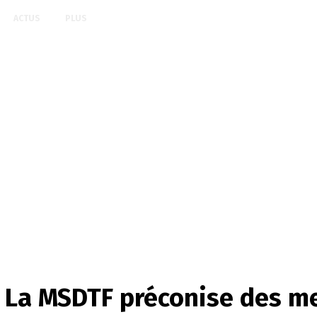
ACTUS
PLUS
 La MSDTF préconise des m