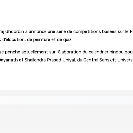
ojraj Ghoorbin a annoncé une série de compétitions basées sur l
 d’élocution, de peinture et de quiz.
 penche actuellement sur l’élaboration du calendrier hindou pour
ayanath et Shailendra Prasad Uniyal, du Central Sanskrit Univers
tion – NEXTCOMP 2026 — L’IA et l’innovation numérique mise