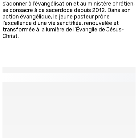
s’adonner à l’évangélisation et au ministère chrétien,
se consacre à ce sacerdoce depuis 2012. Dans son
action évangélique, le jeune pasteur prône
l’excellence d’une vie sanctifiée, renouvelée et
transformée à la lumière de l’Évangile de Jésus-
Christ.
EN CONTINU
↻
TPLink Open Day :MT récompensée pour l’innovation en
matière de wi-fi résidentiel
7 Août 2026 19h00
Fléaux sociaux | Conseil des Religions : Mobilisation
nationale en faveur de l’éducation civique et des
valeurs citoyennes