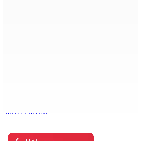
CIMETIÈRE DE BOIS-MARCHAND : Une inconnue inhumée
plus d’un an après son décès dans un accident
7 Août 2026 15h00
Beyond Westminster: The Sydney Pierre episode and
Mauritius’ Second Constitutional Conversation
7 Août 2026 15h00
Franco Quirin : « Une position de stricte neutralité »
7 Août 2026 12h00
Océan Indien | Saisie de 157,5 kg de drogue : L’ex-JM
prend ses distances de la SUV et du gandia
7 Août 2026 11h49
TOUS LES TEXTES