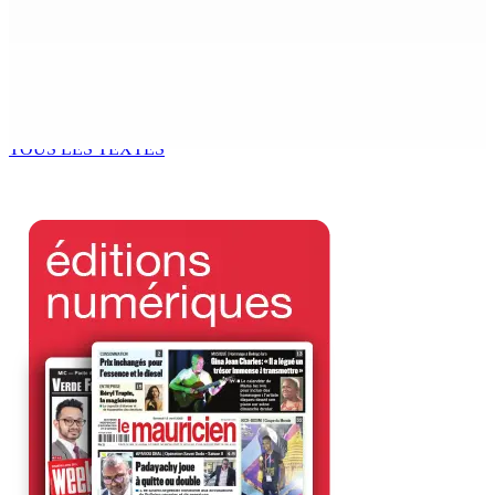
8 Août 2026 11h33
BUDGET AFTERMATH — Réforme de la pension — Finance
Bill : baroud d’honneur syndical à la State House, lundi
8 Août 2026 10h00
TOUS LES TEXTES