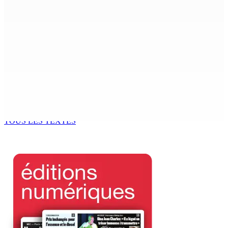
6 Août 2026 16h00
Secteur immobilier :Une réflexion autour des prêts
destinés à l’investissement locatif
6 Août 2026 16h00
Enquête de l’ADSU : la première audition de Véronique
Leu-Govind a duré environ cinq heures au QG de l’ADSU
de Rose-Hill.
6 Août 2026 15h49
TOUS LES TEXTES