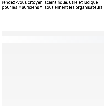
rendez-vous citoyen, scientifique, utile et ludique
pour les Mauriciens », soutiennent les organisateurs.
EN CONTINU
↻
CAMP MUSICAL SOLIDAIRE : Huit jeunes Mauriciens
s’envolent pour une aventure aux Seychelles
9 Août 2026 13h00
Les Nouveaux Démocrates : à qui appartient vraiment le
parti ?
9 Août 2026 13h00
Face à la presse : Sydney Pierre : « Je ne regrette pas
mon vote »