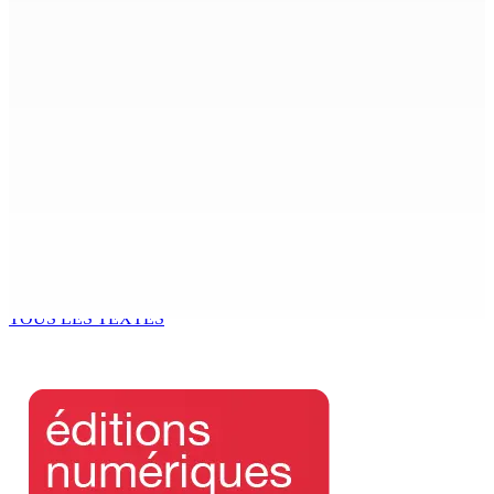
ENTREPRISE — Kumo : Jenna Wong, pâtissière,
sculptrice de douceurs
9 Août 2026 11h00
THÉÂTRE — Ce dimanche 9 à la Trup Sapsiway, Roches-
Brunes : Reprise de “Memwar Zenosid”
9 Août 2026 10h00
AÉROPORT SSR : Une famille interceptée avec Rs 1,5
million en devises
9 Août 2026 10h00
TOUS LES TEXTES