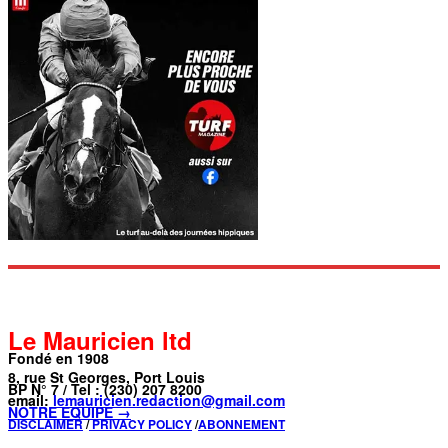
Le Mauricien ltd
Fondé en 1908
8, rue St Georges, Port Louis
BP N° 7 / Tel : (230) 207 8200
email:
lemauricien.redaction@gmail.com
NOTRE ÉQUIPE →
DISCLAIMER
/
PRIVACY POLICY
/
ABONNEMENT