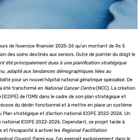
 cours de l’exercice financier 2025-26 qu’un montant de Rs 5
stion des soins destinés aux seniors. Outre de pointer du doigt le
ent été principalement dues à une planification stratégique
tenu, adapté aux tendances démographiques liées au
lité pour un nouvel hôpital national gériatrique spécialisé. De
et a été transformé en
National Cancer Centre
(NCC). La création
e
(ICOPE) de l’OMS dans le cadre de son plan stratégique et
précoce du déclin fonctionnel et à mettre en place un système
u Plan stratégique et d’action national ICOPE 2022-2026. Un
ue national ICOPE 2022-2026. Cependant, ce projet tarde à
 et l’incapacité à activer les
Regional Facilitation
edical Council
. Parmi eux, l’un exerçait exclusivement dans le