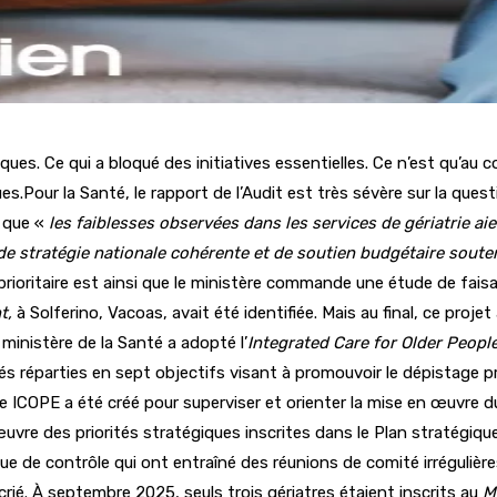
ques. Ce qui a bloqué des initiatives essentielles. Ce n’est qu’au
ques.Pour la Santé, le rapport de l’Audit est très sévère sur la que
 que «
les faiblesses observées dans les services de gériatrie ai
ce de stratégie nationale cohérente et de soutien budgétaire sou
oritaire est ainsi que le ministère commande une étude de faisabi
t,
à Solferino, Vacoas, avait été identifiée. Mais au final, ce proj
 ministère de la Santé a adopté l’
Integrated Care for Older Peopl
tés réparties en sept objectifs visant à promouvoir le dépistage 
ICOPE a été créé pour superviser et orienter la mise en œuvre d
uvre des priorités stratégiques inscrites dans le Plan stratégiq
ue de contrôle qui ont entraîné des réunions de comité irrégulières
rié. À septembre 2025, seuls trois gériatres étaient inscrits au
M