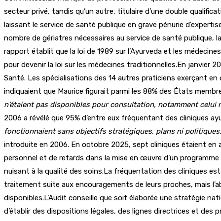
secteur privé, tandis qu’un autre, titulaire d’une double quali
laissant le service de santé publique en grave pénurie d’expertis
nombre de gériatres nécessaires au service de santé publique, lai
rapport établit que la loi de 1989 sur l’Ayurveda et les médecines
pour devenir la loi sur les médecines traditionnelles.En janvier 2
Santé. Les spécialisations des 14 autres praticiens exerçant en
indiquaient que Maurice figurait parmi les 88% des États memb
n’étaient pas disponibles pour consultation, notamment celui r
2006 a révélé que 95% d’entre eux fréquentant des cliniques ayu
fonctionnaient sans objectifs stratégiques, plans ni politique
introduite en 2006. En octobre 2025, sept cliniques étaient en ac
personnel et de retards dans la mise en œuvre d’un programme d
nuisant à la qualité des soins.La fréquentation des cliniques es
traitement suite aux encouragements de leurs proches, mais l’a
disponibles.L’Audit conseille que soit élaborée une stratégie nat
d’établir des dispositions légales, des lignes directrices et des