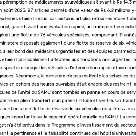
a péremption de médicaments ayurvédiques s’élevant à Rs 14,3 milli
en août 2025, 87 articles périmés d’une valeur de Rs 6,2 millions y
ternes étaient inclus, car certains articles retournés étaient ab
ional, garantissant une évaluation rapide, un traitement immédia
érait une flotte de 76 véhicules spécialisés, comprenant 11 unit
ministère disposait également d’une flotte de réserve de six véhicu
vec à leur bord des médecins urgentistes et des équipes paramédi
s étaient principalement affectées aux fonctions non urgentes, tel
spiratoire lorsque les véhicules d’intervention rapide étaient in
gences. Néanmoins, le ministère n’a pas réaffecté les véhicules 
vice en dehors des heures ouvrables était encore plus restreint,
ules de l’unité du SAMU sont tombés en panne en cours de servic
panne en plein transfert d’un patient intubé et ventilé. Un transf
 continu à une flotte de réserve de six véhicules obsolètes a mis 
risques importants sur la capacité opérationnelle du SAMU. La const
get n’a été prévu dans le Programme d’investissement du secteur
rnant la pertinence et la faisabilité continues de l’hôpital univer