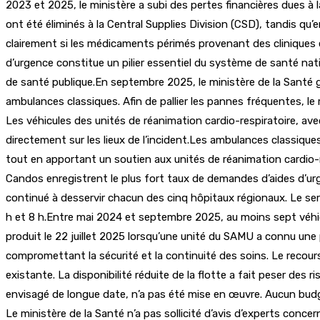
2023 et 2025, le ministère a subi des pertes financières dues à l
ont été éliminés à la Central Supplies Division (CSD), tandis qu’
clairement si les médicaments périmés provenant des cliniques ex
d’urgence constitue un pilier essentiel du système de santé nat
de santé publique.En septembre 2025, le ministère de la Santé g
ambulances classiques. Afin de pallier les pannes fréquentes, le 
Les véhicules des unités de réanimation cardio-respiratoire, a
directement sur les lieux de l’incident.Les ambulances classique
tout en apportant un soutien aux unités de réanimation cardio-re
Candos enregistrent le plus fort taux de demandes d’aides d’ur
continué à desservir chacun des cinq hôpitaux régionaux. Le ser
h et 8 h.Entre mai 2024 et septembre 2025, au moins sept véhic
produit le 22 juillet 2025 lorsqu’une unité du SAMU a connu une 
compromettant la sécurité et la continuité des soins. Le recours
existante. La disponibilité réduite de la flotte a fait peser des 
envisagé de longue date, n’a pas été mise en œuvre. Aucun bud
Le ministère de la Santé n’a pas sollicité d’avis d’experts conce