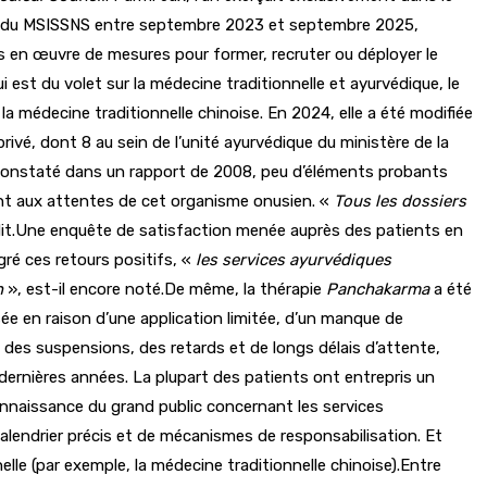
uprès du MSISSNS entre septembre 2023 et septembre 2025,
mis en œuvre de mesures pour former, recruter ou déployer le
i est du volet sur la médecine traditionnelle et ayurvédique, le
 la médecine traditionnelle chinoise. En 2024, elle a été modifiée
privé, dont 8 au sein de l’unité ayurvédique du ministère de la
ic constaté dans un rapport de 2008, peu d’éléments probants
ent aux attentes de cet organisme onusien. «
Tous les dossiers
udit.Une enquête de satisfaction menée auprès des patients en
ré ces retours positifs, «
les services ayurvédiques
n
», est-il encore noté.De même, la thérapie
Panchakarma
a été
isée en raison d’une application limitée, d’un manque de
des suspensions, des retards et de longs délais d’attente,
q dernières années. La plupart des patients ont entrepris un
onnaissance du grand public concernant les services
 calendrier précis et de mécanismes de responsabilisation. Et
elle (par exemple, la médecine traditionnelle chinoise).Entre