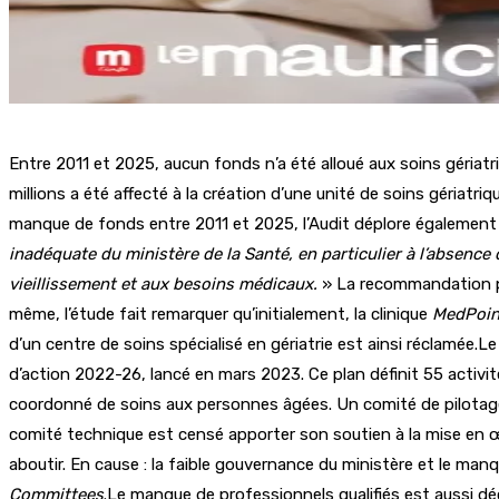
Entre 2011 et 2025, aucun fonds n’a été alloué aux soins gériatri
millions a été affecté à la création d’une unité de soins gériatri
manque de fonds entre 2011 et 2025, l’Audit déplore également
inadéquate du ministère de la Santé, en particulier à l’absen
vieillissement et aux besoins médicaux.
» La recommandation pri
même, l’étude fait remarquer qu’initialement, la clinique
MedPoin
d’un centre de soins spécialisé en gériatrie est ainsi réclamée.Le
d’action 2022-26, lancé en mars 2023. Ce plan définit 55 activi
coordonné de soins aux personnes âgées. Un comité de pilotage 
comité technique est censé apporter son soutien à la mise en œ
aboutir. En cause : la faible gouvernance du ministère et le manq
Committees
.Le manque de professionnels qualifiés est aussi déc