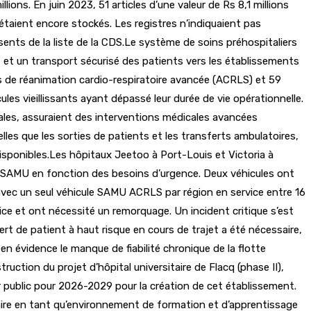
ons. En juin 2023, 51 articles d’une valeur de Rs 8,1 millions
 étaient encore stockés. Les registres n’indiquaient pas
sents de la liste de la CDS.Le système de soins préhospitaliers
t et un transport sécurisé des patients vers les établissements
és de réanimation cardio-respiratoire avancée (ACRLS) et 59
les vieillissants ayant dépassé leur durée de vie opérationnelle.
cales, assuraient des interventions médicales avancées
les que les sorties de patients et les transferts ambulatoires,
disponibles.Les hôpitaux Jeetoo à Port-Louis et Victoria à
du SAMU en fonction des besoins d’urgence. Deux véhicules ont
 avec un seul véhicule SAMU ACRLS par région en service entre 16
e et ont nécessité un remorquage. Un incident critique s’est
ert de patient à haut risque en cours de trajet a été nécessaire,
en évidence le manque de fiabilité chronique de la flotte
ruction du projet d’hôpital universitaire de Flacq (phase II),
 public pour 2026-2029 pour la création de cet établissement.
sitaire en tant qu’environnement de formation et d’apprentissage