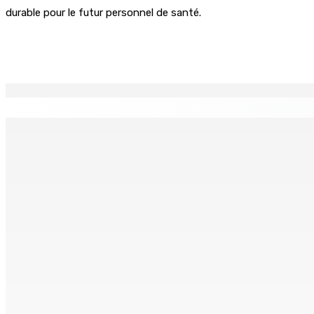
durable pour le futur personnel de santé.
Partager
EN CONTINU
↻
Technologie de l’infomation – NEXTCOMP 2026 — L’IA et l’
5 Août 2026 18h00
Marchés obligataires | Pour le compte du Gabon — AFG Capit
5 Août 2026 17h00
Le Kreol morisien au parlement | Arianne Navarre-Marie, De
5 Août 2026 16h00