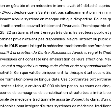
fication en gériatrie et en médecine interne, avait été détaché a
e.L’Audit déplore que la Santé n’ait pas suffisamment planifié ni 
ssant ainsi le système en ​​manque critique d’expertise. Pour ce qu
 traditionnelles couvrait initialement l’Ayurveda, l’homéopathie et
025, 22 praticiens étaient enregistrés dans les secteurs public et 
 cabinet privé n’étaient pas disponibles. Malgré l’intérêt du publ
res de l’OMS ayant intégré la médecine traditionnelle conformém
elatif à la création du Centre d’excellence Ayush
», regrette l’A
rvédiques ont constaté une amélioration de leurs affections. Malg
s, ce qui a engendré un manque de vision et de responsabilisatio
tivité. Bien que validée cliniquement, la thérapie était sous-util
e formation prévu de longue date. Ces contraintes ont entraîné 
t restée stable, à environ 43 000 visites par an, au cours des cin
bsence de campagnes de sensibilisation structurées a limité la c
ionale de médecine traditionnelle assortie d’objectifs clairs, d’un
 protocoles pour intégrer d’autres systèmes de médecine traditionn