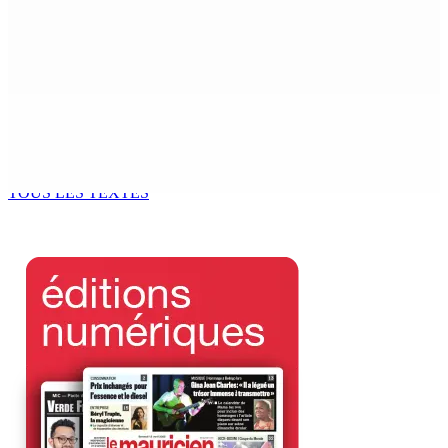
Madagascar : La Banque centrale relève son taux
directeur à 12,5%
6 Août 2026 15h00
ACCESS TO JUSTICE IN MAURITIUS : If This Can Happen to
a Senior Counsel, What Does It Mean for Persons with
Disabilities?
6 Août 2026 15h00
TOUS LES TEXTES