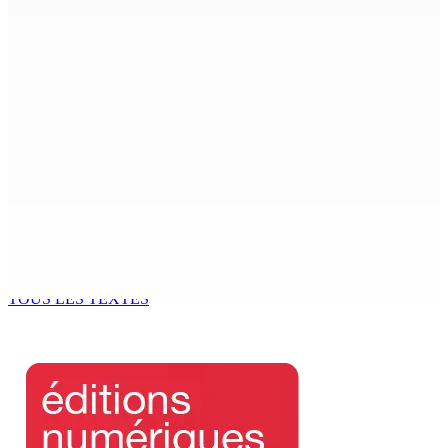
7 Août 2026 15h00
Beyond Westminster: The Sydney Pierre episode and
Mauritius’ Second Constitutional Conversation
7 Août 2026 15h00
Franco Quirin : « Une position de stricte neutralité »
7 Août 2026 12h00
Océan Indien | Saisie de 157,5 kg de drogue : L’ex-JM
prend ses distances de la SUV et du gandia
7 Août 2026 11h49
TOUS LES TEXTES