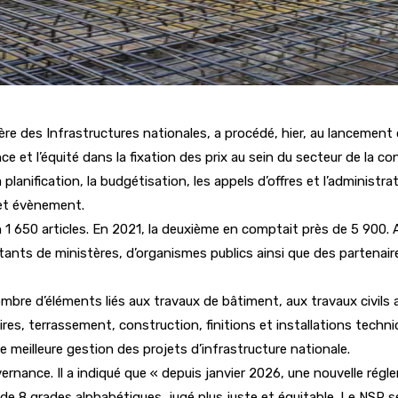
tère des Infrastructures nationales, a procédé, hier, au lancement
ce et l’équité dans la fixation des prix au sein du secteur de la
planification, la budgétisation, les appels d’offres et l’administr
cet évènement.
1 650 articles. En 2021, la deuxième en comptait près de 5 900. Ap
ntants de ministères, d’organismes publics ainsi que des partenair
re d’éléments liés aux travaux de bâtiment, aux travaux civils ai
ires, terrassement, construction, finitions et installations techn
ne meilleure gestion des projets d’infrastructure nationale.
ouvernance. Il a indiqué que « depuis janvier 2026, une nouvelle ré
e 8 grades alphabétiques, jugé plus juste et équitable. Le NSR s