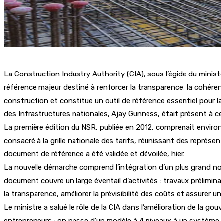
La Construction Industry Authority (CIA), sous l’égide du minis
référence majeur destiné à renforcer la transparence, la cohéren
construction et constitue un outil de référence essentiel pour la 
des Infrastructures nationales, Ajay Gunness, était présent à 
La première édition du NSR, publiée en 2012, comprenait environ 
consacré à la grille nationale des tarifs, réunissant des représe
document de référence a été validée et dévoilée, hier.
La nouvelle démarche comprend l’intégration d’un plus grand nomb
document couvre un large éventail d’activités : travaux prélimina
la transparence, améliorer la prévisibilité des coûts et assurer u
Le ministre a salué le rôle de la CIA dans l’amélioration de la g
entrepreneurs : on passe d’un modèle à 4 niveaux à un système d