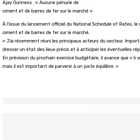
Ajay Gunness : « Aucune pénurie de
ciment et de barres de fer sur le marché »
À l’issue du lancement officiel du National Schedule of Rates, l
ciment et de barres de fer sur le marché.
« J’ai récemment réuni les principaux acteurs du secteur. Import
dresser un état des lieux précis et à anticiper les éventuelles répe
En prévision du prochain exercice budgétaire, il avance que « li v
mais il est important de parvenir à un juste équilibre. »
Partager
EN CONTINU
↻
TPLink Open Day :MT récompensée pour l’innovation en matiè
7 Août 2026 19h00