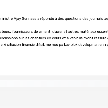
e ministre Ajay Gunness a répondu à des questions des journalistes
ateurs, fournisseurs de ciment, d’acier et autres matériaux essen
rcussions sur les chantiers en cours et à venir. Ils m’ont rassuré qu
re ki sitiasion finansie difisil, me nou pa kav blok developman enn 
re de wi-fi résidentiel