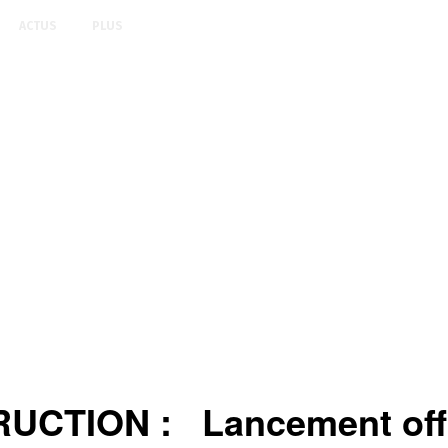
ACTUS
PLUS
TION : Lancement offici