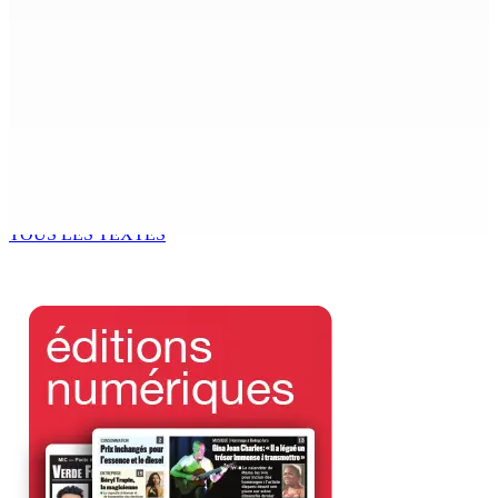
Un passager mauricien décède à bord d’un vol d’Air
Mauritius
6 Août 2026 17h56
Adrien Duval a démissionné de ses fonctions
d’Opposition Whip et de président du Public Accounts
Committee (PAC)
6 Août 2026 17h52
TOUS LES TEXTES