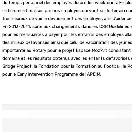
du temps personnel des employés durant les week-ends. En plus d
entièrement réalisés par nos employés qui vont sur le terrain c
très heureux de voir le dévouement des employés afin d’aider ce
En 2013-2014, suite aux changements dans les CSR Guidelines et
pour les mensualités à payer pour les enfants des employés allant
des milieux défavorisés ainsi que celui de vaccination des jeune
importante au Rotary pour le projet Espace Moz’Art consistant à
domaine et les résultats obtenus avec les enfants défavorisés 
Bridge Project, la Fondation pour la Formation au Football, le 
pour le Early Intervention Programme de l’APEIM.
Partager
EN CONTINU
↻
Port-Louis : Un jeune vend de la drogue près du Marché Cen