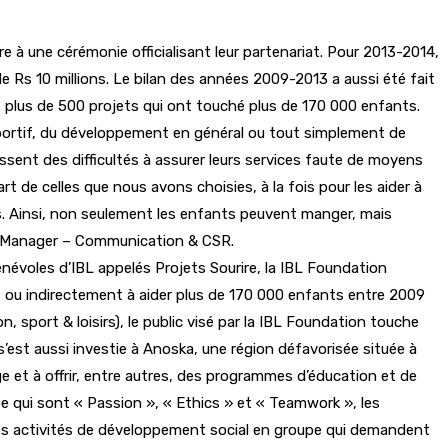
 à une cérémonie officialisant leur partenariat. Pour 2013-2014,
de Rs 10 millions. Le bilan des années 2009-2013 a aussi été fait
s plus de 500 projets qui ont touché plus de 170 000 enfants.
sportif, du développement en général ou tout simplement de
issent des difficultés à assurer leurs services faute de moyens
t de celles que nous avons choisies, à la fois pour les aider à
es. Ainsi, non seulement les enfants peuvent manger, mais
ior Manager – Communication & CSR.
énévoles d’IBL appelés Projets Sourire, la IBL Foundation
ent ou indirectement à aider plus de 170 000 enfants entre 2009
sport & loisirs), le public visé par la IBL Foundation touche
’est aussi investie à Anoska, une région défavorisée située à
lage et à offrir, entre autres, des programmes d’éducation et de
e qui sont « Passion », « Ethics » et « Teamwork », les
rses activités de développement social en groupe qui demandent