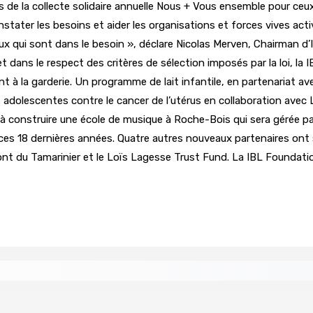
e la collecte solidaire annuelle Nous + Vous ensemble pour ceux qu
onstater les besoins et aider les organisations et forces vives a
ux qui sont dans le besoin », déclare Nicolas Merven, Chairman d
 dans le respect des critères de sélection imposés par la loi, l
 à la garderie. Un programme de lait infantile, en partenariat ave
s adolescentes contre le cancer de l’utérus en collaboration avec
 construire une école de musique à Roche-Bois qui sera gérée par
ces 18 dernières années. Quatre autres nouveaux partenaires ont 
Pont du Tamarinier et le Loïs Lagesse Trust Fund. La IBL Foundati
tral
Un passager mauricien décède à bord d’un vol d’Air