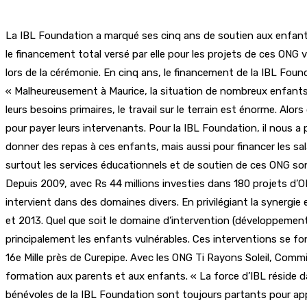
La IBL Foundation a marqué ses cinq ans de soutien aux enfants 
le financement total versé par elle pour les projets de ces ONG v
lors de la cérémonie. En cinq ans, le financement de la IBL Fou
« Malheureusement à Maurice, la situation de nombreux enfants
leurs besoins primaires, le travail sur le terrain est énorme. Al
pour payer leurs intervenants. Pour la IBL Foundation, il nous a 
donner des repas à ces enfants, mais aussi pour financer les sa
surtout les services éducationnels et de soutien de ces ONG so
Depuis 2009, avec Rs 44 millions investies dans 180 projets d’O
intervient dans des domaines divers. En privilégiant la synergie
et 2013. Quel que soit le domaine d’intervention (développement
principalement les enfants vulnérables. Ces interventions se fo
16e Mille près de Curepipe. Avec les ONG Ti Rayons Soleil, Commiss
formation aux parents et aux enfants. « La force d’IBL réside d
bénévoles de la IBL Foundation sont toujours partants pour appo