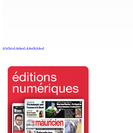
MONDE ESTUDIANTIN | Municipalité de Port-Louis — NAFCO : 
6 Août 2026 14h00
Kugan Parapen, Junior Minister à la Sécurité sociale « Le p
6 Août 2026 13h00
TOUS LES TEXTES