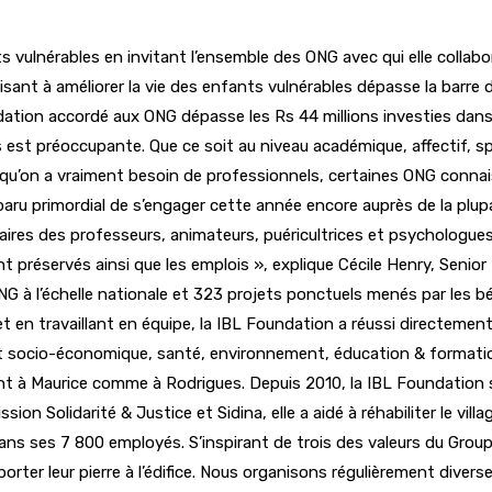
vulnérables en invitant l’ensemble des ONG avec qui elle collabore
isant à améliorer la vie des enfants vulnérables dépasse la barre 
ndation accordé aux ONG dépasse les Rs 44 millions investies dan
 est préoccupante. Que ce soit au niveau académique, affectif, 
ors qu’on a vraiment besoin de professionnels, certaines ONG conna
paru primordial de s’engager cette année encore auprès de la plupar
laires des professeurs, animateurs, puéricultrices et psychologu
nt préservés ainsi que les emplois », explique Cécile Henry, Sen
NG à l’échelle nationale et 323 projets ponctuels menés par les b
 et en travaillant en équipe, la IBL Foundation a réussi directem
 socio-économique, santé, environnement, éducation & formation, 
nt à Maurice comme à Rodrigues. Depuis 2010, la IBL Foundation s
ion Solidarité & Justice et Sidina, elle a aidé à réhabiliter le vil
ans ses 7 800 employés. S’inspirant de trois des valeurs du Group
rter leur pierre à l’édifice. Nous organisons régulièrement dive