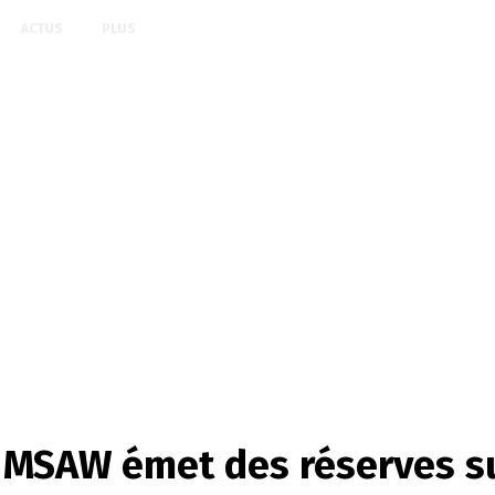
ACTUS
PLUS
 MSAW émet des réserves sur