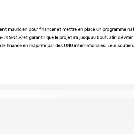
ment mauricien pour financer et mettre en place un programme na
w intent »)
et garantir que le projet ira jusqu’au bout, afin d’év
t été financé en majorité par des ONG internationales. Leur soutie
tral
Un passager mauricien décède à bord d’un vol d’Air
6 Août 2026 17h56
Whip et de président du Public Accounts Committee (PAC)