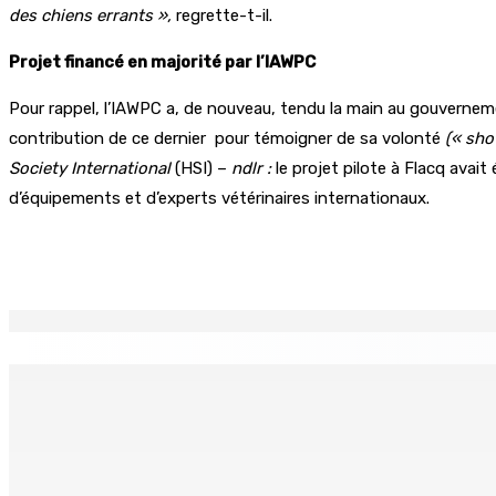
des chiens errants »,
regrette-t-il.
Projet financé en majorité par l’IAWPC
Pour rappel, l’IAWPC a, de nouveau, tendu la main au gouverne
contribution de ce dernier
pour témoigner de sa volonté
(« sho
Society International
(HSI) –
ndlr :
le projet pilote à Flacq avai
d’équipements et d’experts vétérinaires internationaux.
Partager
EN CONTINU
↻
Port-Louis : Un jeune vend de la drogue près du Marché Cen
6 Août 2026 18h00
Adrien Duval a démissionné de ses fonctions d’Opposition 