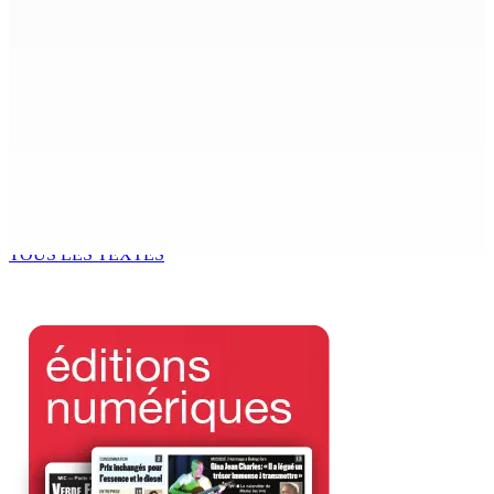
Mauritius’ Second Constitutional Conversation
7 Août 2026 15h00
Franco Quirin : « Une position de stricte neutralité »
7 Août 2026 12h00
Océan Indien | Saisie de 157,5 kg de drogue : L’ex-JM
prend ses distances de la SUV et du gandia
7 Août 2026 11h49
TOUS LES TEXTES