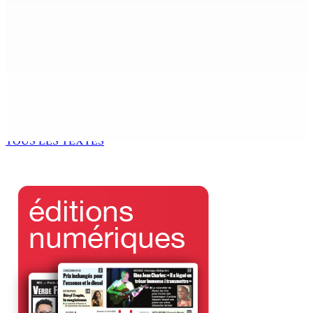
FCC | Opération DeepCode : Pas de caution pour l’ex-
ASP Seewoo et l’inspecteur Deoojee reconduits en
cellule
6 Août 2026 12h00
Port-Louis | Marché Central La grogne des maraîchers
contre les marchands ambulants
6 Août 2026 12h00
TOUS LES TEXTES