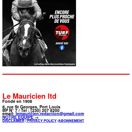
Le Mauricien ltd
Fondé en 1908
8, rue St Georges, Port Louis
BP N° 7 / Tel : (230) 207 8200
email:
lemauricien.redaction@gmail.com
NOTRE ÉQUIPE →
DISCLAIMER
/
PRIVACY POLICY
/
ABONNEMENT