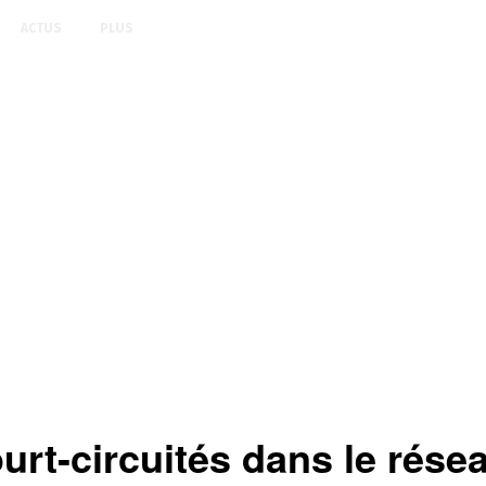
ACTUS
PLUS
ourt-circuités dans le rése