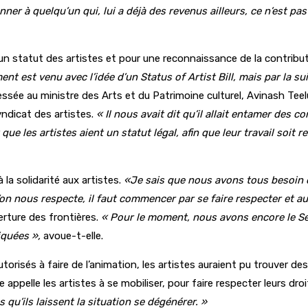
ner à quelqu’un qui, lui a déjà des revenus ailleurs, ce n’est p
r un statut des artistes et pour une reconnaissance de la contribut
nt est venu avec l’idée d’un Status of Artist Bill, mais par la su
essée au ministre des Arts et du Patrimoine culturel, Avinash Teeluc
yndicat des artistes.
« Il nous avait dit qu’il allait entamer des 
ue les artistes aient un statut légal, afin que leur travail soit 
 la solidarité aux artistes.
«Je sais que nous avons tous besoin de
’on nous respecte, il faut commencer par se faire respecter et au
erture des frontières.
« Pour le moment, nous avons encore le Se
iquées »,
avoue-t-elle.
torisés à faire de l’animation, les artistes auraient pu trouver des 
 appelle les artistes à se mobiliser, pour faire respecter leurs dro
s qu’ils laissent la situation se dégénérer. »