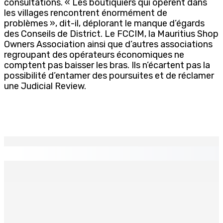
consultations. « Les boutiquiers qui opèrent dans
les villages rencontrent énormément de
problèmes », dit-il, déplorant le manque d’égards
des Conseils de District. Le FCCIM, la Mauritius Shop
Owners Association ainsi que d’autres associations
regroupant des opérateurs économiques ne
comptent pas baisser les bras. Ils n’écartent pas la
possibilité d’entamer des poursuites et de réclamer
une Judicial Review.
EN CONTINU
↻
Les Salines : toucher ou harceler l’éléphant de mer peut
coûter jusqu’à Rs 25 millions d’amende
10 Août 2026 18h15