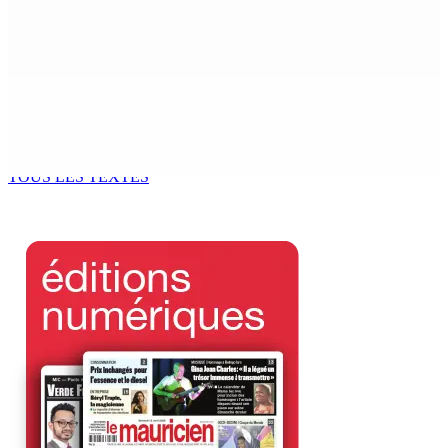
NAFCO : Concours national de débat prévu le jeudi 13
6 Août 2026 14h00
Kugan Parapen, Junior Minister à la Sécurité sociale «
Le processus de décolonisation est toujours inachevé
»
6 Août 2026 13h00
TOUS LES TEXTES