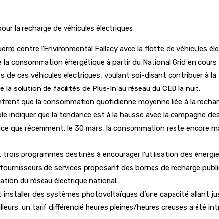
ur la recharge de véhicules électriques
erre contre l’Environmental Fallacy avec la flotte de véhicules élec
la consommation énergétique à partir du National Grid en cours d
res de ces véhicules électriques, voulant soi-disant contribuer à l
 la solution de facilités de Plus-In au réseau du CEB la nuit.
ontrent que la consommation quotidienne moyenne liée à la rechar
emble indiquer que la tendance est à la hausse avec la campagne de
ervice que récemment, le 30 mars, la consommation reste encore m
trois programmes destinés à encourager l’utilisation des énergie
 les fournisseurs de services proposant des bornes de recharge publ
ation du réseau électrique national.
 installer des systèmes photovoltaïques d’une capacité allant jusq
 ailleurs, un tarif différencié heures pleines/heures creuses a été 