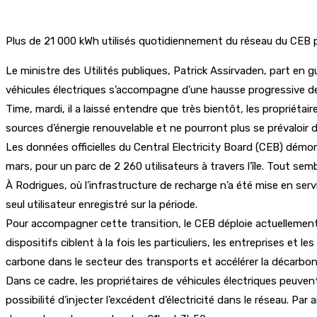
Plus de 21 000 kWh utilisés quotidiennement du réseau du CEB po
Le ministre des Utilités publiques, Patrick Assirvaden, part en gu
véhicules électriques s’accompagne d’une hausse progressive de 
Time, mardi, il a laissé entendre que très bientôt, les propriétai
sources d’énergie renouvelable et ne pourront plus se prévaloir de
Les données officielles du Central Electricity Board (CEB) dém
mars, pour un parc de 2 260 utilisateurs à travers l’île. Tout s
À Rodrigues, où l’infrastructure de recharge n’a été mise en s
seul utilisateur enregistré sur la période.
Pour accompagner cette transition, le CEB déploie actuellement 
dispositifs ciblent à la fois les particuliers, les entreprises et
carbone dans le secteur des transports et accélérer la décarbon
Dans ce cadre, les propriétaires de véhicules électriques peuvent
possibilité d’injecter l’excédent d’électricité dans le réseau. Par