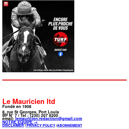
Le Mauricien ltd
Fondé en 1908
8, rue St Georges, Port Louis
BP N° 7 / Tel : (230) 207 8200
email:
lemauricien.redaction@gmail.com
NOTRE ÉQUIPE →
DISCLAIMER
/
PRIVACY POLICY
/
ABONNEMENT