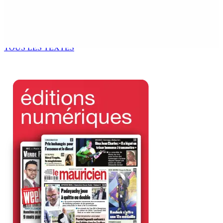
Kugan Parapen, Junior Minister à la Sécurité sociale «
Le processus de décolonisation est toujours inachevé
»
6 Août 2026 13h00
TOUS LES TEXTES