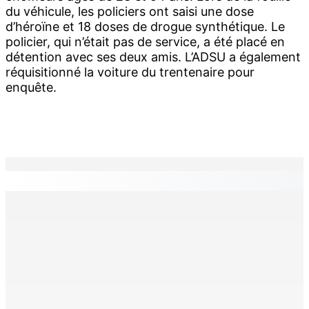
du véhicule, les policiers ont saisi une dose
d’héroïne et 18 doses de drogue synthétique. Le
policier, qui n’était pas de service, a été placé en
détention avec ses deux amis. L’ADSU a également
réquisitionné la voiture du trentenaire pour
enquête.
EN CONTINU
↻
Franco Quirin : « Une position de stricte neutralité »
7 Août 2026 12h00
Océan Indien | Saisie de 157,5 kg de drogue : L’ex-JM
prend ses distances de la SUV et du gandia
7 Août 2026 11h49