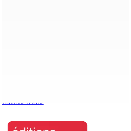
novembre 2024
7 Août 2026 09h00
Région : Stéphanie Anquetil admise à l’African Academy
for Women in Political Leadership
7 Août 2026 08h00
Réforme des pensions | En vue de la promulgation La
PKS demande à Gokhool de retenir son Assent
7 Août 2026 07h00
Port-Louis : Un jeune vend de la drogue près du
Marché Central
6 Août 2026 18h00
TOUS LES TEXTES