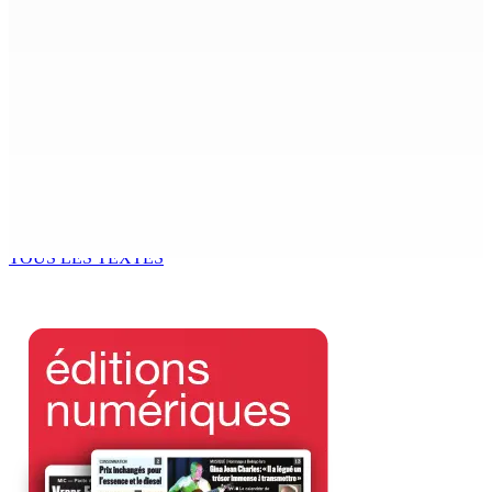
Mauritius’ Second Constitutional Conversation
7 Août 2026 15h00
Franco Quirin : « Une position de stricte neutralité »
7 Août 2026 12h00
Océan Indien | Saisie de 157,5 kg de drogue : L’ex-JM
prend ses distances de la SUV et du gandia
7 Août 2026 11h49
TOUS LES TEXTES