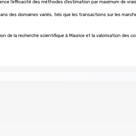
dence l’efficacité des méthodes d’estimation par maximum de vrai
ns des domaines variés, tels que les transactions sur les marchés
n de la recherche scientifique à Maurice et la valorisation des c
re de wi-fi résidentiel
ale en faveur de l’éducation civique et des valeurs citoyenne