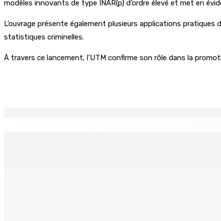
modèles innovants de type INAR(p) d’ordre élevé et met en évi
L’ouvrage présente également plusieurs applications pratiques da
statistiques criminelles.
À travers ce lancement, l’UTM confirme son rôle dans la promotio
Partager
EN CONTINU
↻
TPLink Open Day :MT récompensée pour l’innovation en matiè
7 Août 2026 19h00
Fléaux sociaux | Conseil des Religions : Mobilisation nation
7 Août 2026 18h00