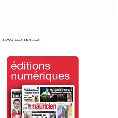
Franco Quirin : « Une position de stricte neutralité »
7 Août 2026 12h00
Océan Indien | Saisie de 157,5 kg de drogue : L’ex-JM
prend ses distances de la SUV et du gandia
7 Août 2026 11h49
TOUS LES TEXTES